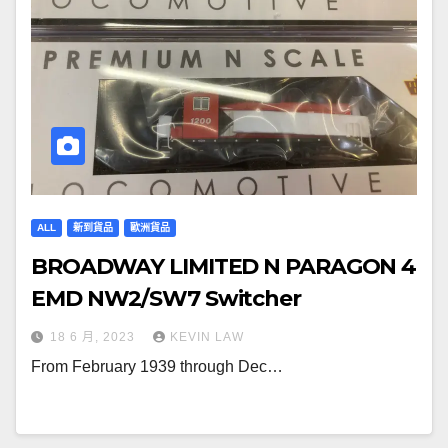
ALL
新到貨品
歐洲貨品
BROADWAY LIMITED N PARAGON 4
EMD NW2/SW7 Switcher
18 6 月, 2023
KEVIN LAW
From February 1939 through Dec…