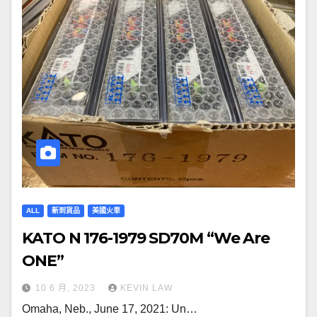
ALL
新到貨品
美國火車
KATO N 176-1979 SD70M “We Are
ONE”
10 6 月, 2023
KEVIN LAW
Omaha, Neb., June 17, 2021: Un…