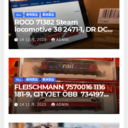
ALL
新到貨品
歐洲貨品
ROCO 71382 Steam
locomotive 38 2471-1, DR DCC
音效噴煙機車
16 12 月, 2023
ADMIN
ALL
新到貨品
歐洲貨品
FLEISCHMANN 7570016 1116
181-9, CITYJET ÖBB 734197
Re 620 088-5, SBB Cargo
14 11 月, 2023
ADMIN