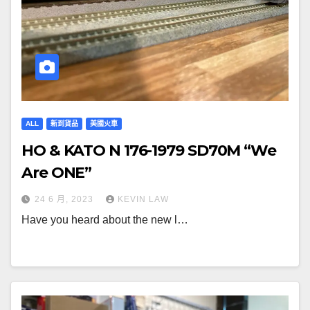
ALL
新到貨品
美國火車
HO & KATO N 176-1979 SD70M “We
Are ONE”
24 6 月, 2023
KEVIN LAW
Have you heard about the new l…