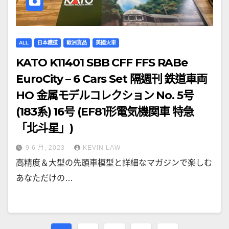
ALL
日本鐡道
歐洲貨品
美國火車
KATO K11401 SBB CFF FFS RABe
EuroCity – 6 Cars Set 隔週刊 鉄道車両
HO 金属モデルコレクション No. 5号
(183系) 16号 (EF81形電気機関車 特急
「北斗星」)
9 6 月, 2023
KEVIN LAW
高精度＆大型の先頭車模型と詳細なマガジンで楽しむ
あなただけの…