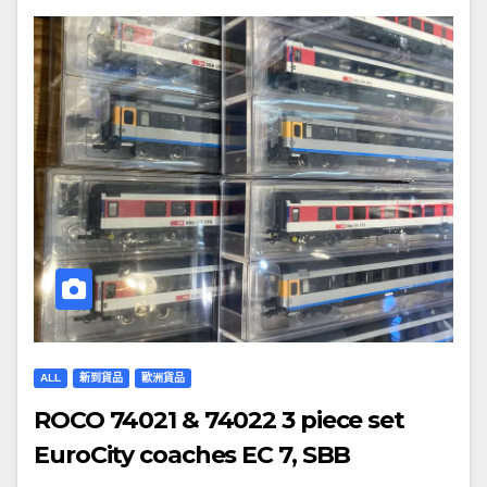
ALL
新到貨品
歐洲貨品
ROCO 74021 & 74022 3 piece set
EuroCity coaches EC 7, SBB