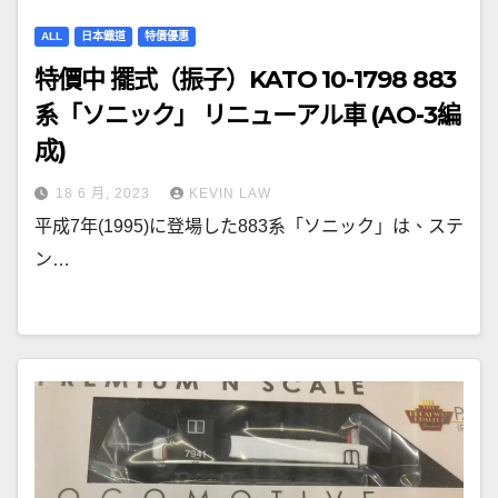
ALL
日本鐡道
特價優惠
特價中 擺式（振子）KATO 10-1798 883
系「ソニック」 リニューアル車 (AO-3編
成)
18 6 月, 2023
KEVIN LAW
平成7年(1995)に登場した883系「ソニック」は、ステ
ン…