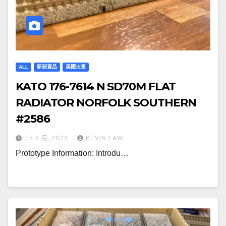
ALL
新到貨品
美國火車
KATO 176-7614 N SD70M FLAT
RADIATOR NORFOLK SOUTHERN
#2586
15 6 月, 2023
KEVIN LAW
Prototype Information: Introdu…