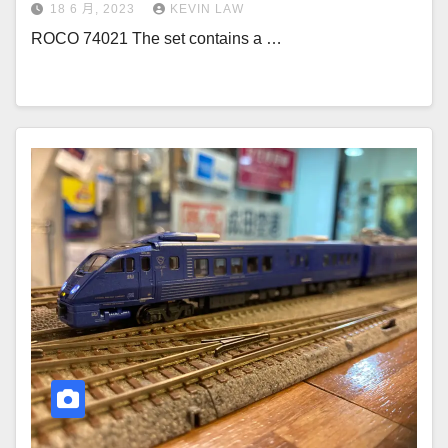
18 6 月, 2023
KEVIN LAW
ROCO 74021 The set contains a …