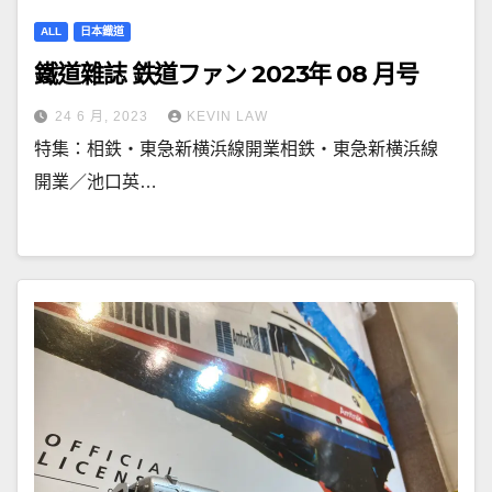
ALL
日本鐡道
鐵道雜誌 鉄道ファン 2023年 08 月号
24 6 月, 2023
KEVIN LAW
特集：相鉄・東急新横浜線開業相鉄・東急新横浜線
開業／池口英…