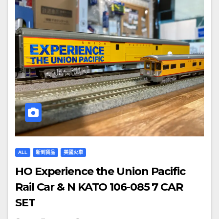
ALL
新到貨品
美國火車
HO Experience the Union Pacific
Rail Car & N KATO 106-085 7 CAR
SET