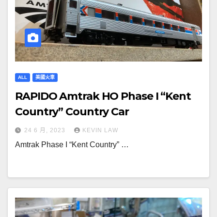
ALL
美國火車
RAPIDO Amtrak HO Phase I “Kent
Country” Country Car
24 6 月, 2023
KEVIN LAW
Amtrak Phase I “Kent Country” …