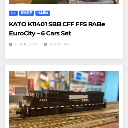
ALL
新到貨品
日本鐡道
KATO K11401 SBB CFF FFS RABe
EuroCity – 6 Cars Set
16 6 月, 2023
KEVIN LAW