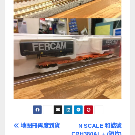
文
地图冊再度到貨
N SCALE 和諧號
CRH380AL + (短片)