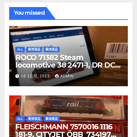
You missed
ALL
新到貨品
歐洲貨品
ROCO 71382 Steam
locomotive 38 2471-1, DR DCC
音效噴煙機車
16 12 月, 2023
ADMIN
ALL
新到貨品
歐洲貨品
FLEISCHMANN 7570016 1116
181-9, CITYJET ÖBB 734197