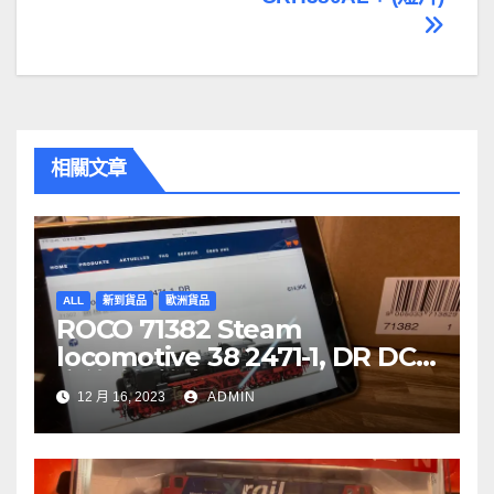
章
導
覽
相關文章
ALL
新到貨品
歐洲貨品
ROCO 71382 Steam
locomotive 38 2471-1, DR DCC
音效噴煙機車
12 月 16, 2023
ADMIN