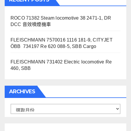
ROCO 71382 Steam locomotive 38 2471-1, DR
DCC 音效噴煙機車
FLEISCHMANN 7570016 1116 181-9, CITYJET
ÖBB 734197 Re 620 088-5, SBB Cargo
FLEISCHMANN 731402 Electric locomotive Re
460, SBB
ARCHIVES
Archives