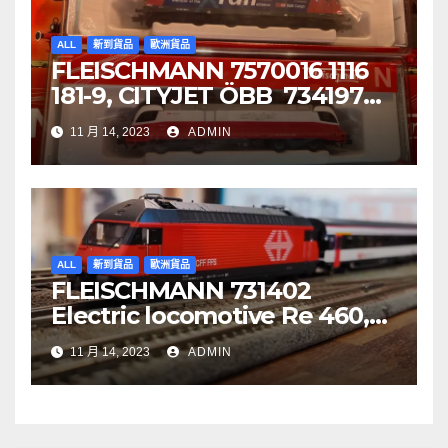
ALL
新到貨品
歐洲貨品
FLEISCHMANN 7570016 1116
181-9, CITYJET ÖBB 734197
Re 620 088-5, SBB Cargo
11 月 14, 2023
ADMIN
ALL
新到貨品
歐洲貨品
FLEISCHMANN 731402
Electric locomotive Re 460,
SBB
11 月 14, 2023
ADMIN