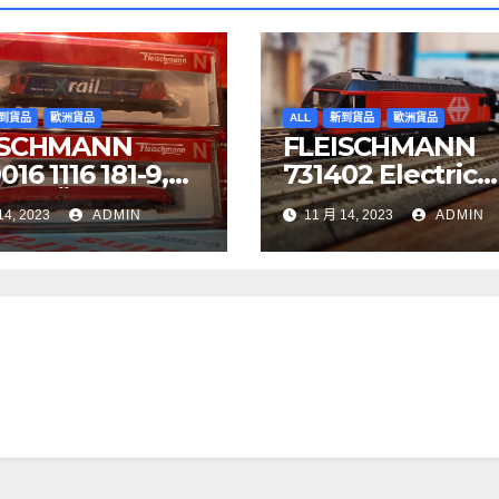
到貨品
歐洲貨品
ALL
新到貨品
歐洲貨品
ISCHMANN
FLEISCHMANN
16 1116 181-9,
731402 Electric
YJET ÖBB
locomotive Re 4
14, 2023
ADMIN
11 月 14, 2023
ADMIN
97 Re 620 088-
SBB
BB Cargo