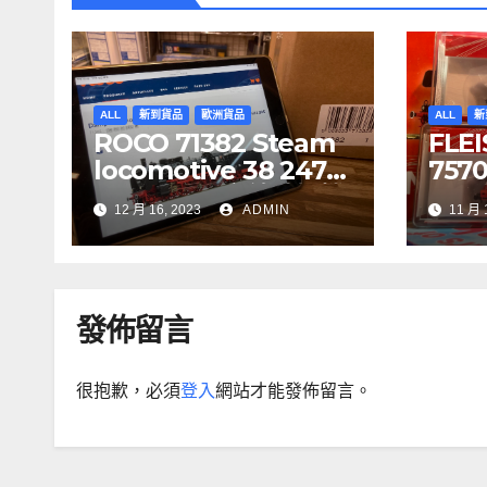
ALL
新到貨品
歐洲貨品
ALL
新
ROCO 71382 Steam
FLE
locomotive 38 2471-
75700
1, DR DCC 音效噴煙機
CIT
12 月 16, 2023
ADMIN
11 月 
車
7341
5, S
發佈留言
很抱歉，必須
登入
網站才能發佈留言。