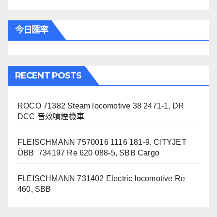
今日匯率
RECENT POSTS
ROCO 71382 Steam locomotive 38 2471-1, DR
DCC 音效噴煙機車
FLEISCHMANN 7570016 1116 181-9, CITYJET
ÖBB 734197 Re 620 088-5, SBB Cargo
FLEISCHMANN 731402 Electric locomotive Re
460, SBB