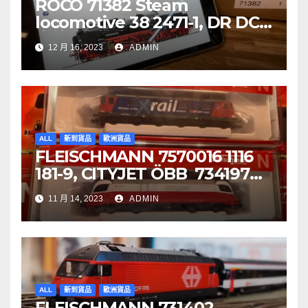
ROCO 71382 Steam
locomotive 38 2471-1, DR DCC
音效噴煙機車
12 月 16, 2023
ADMIN
ALL
新到貨品
歐洲貨品
FLEISCHMANN 7570016 1116
181-9, CITYJET ÖBB 734197
Re 620 088-5, SBB Cargo
11 月 14, 2023
ADMIN
ALL
新到貨品
歐洲貨品
FLEISCHMANN 731402