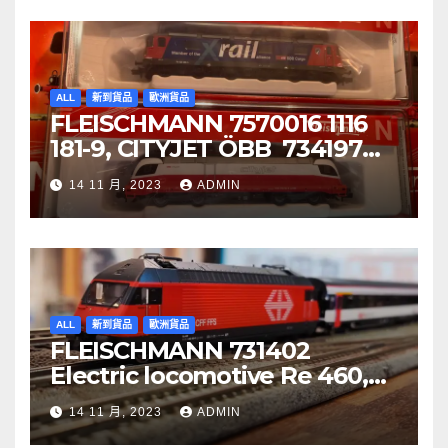
ALL
新到貨品
歐洲貨品
FLEISCHMANN 7570016 1116
181-9, CITYJET ÖBB 734197
Re 620 088-5, SBB Cargo
14 11 月, 2023
ADMIN
ALL
新到貨品
歐洲貨品
FLEISCHMANN 731402
Electric locomotive Re 460,
SBB
14 11 月, 2023
ADMIN