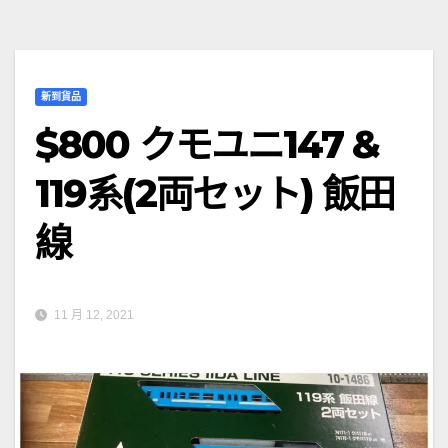
新到貨品
$800 クモユニ147 &
119系(2両セット) 飯田
線
11 月 12, 2021