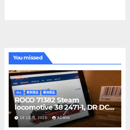
You missed
ALL
新到貨品
歐洲貨品
ROCO 71382 Steam
locomotive 38 2471-1, DR DCC
音效噴煙機車
16 12 月, 2023
ADMIN