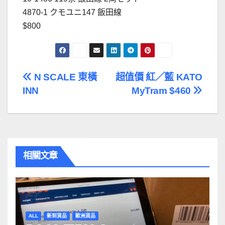
4870-1 クモユニ147 飯田線
$800
文
N SCALE 東橫
超值價 紅／藍 KATO
INN
MyTram $460
章
導
覽
相關文章
ALL
新到貨品
歐洲貨品