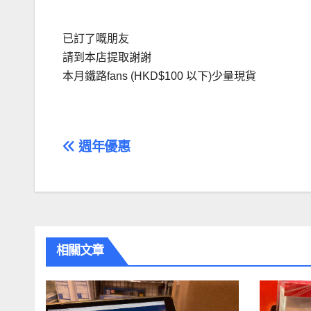
已訂了嘅朋友
請到本店提取謝謝
本月鐵路fans (HKD$100 以下)少量現貨
文
週年優惠
章
導
覽
相關文章