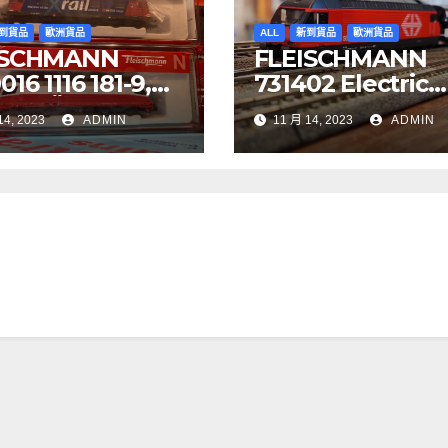
到貨品
歐洲貨品
ALL
新到貨品
歐洲貨品
ISCHMANN
FLEISCHMANN
16 1116 181-9,
731402 Electric
YJET ÖBB
locomotive Re 4
14, 2023
ADMIN
11 月 14, 2023
ADMIN
97 Re 620 088-
SBB
BB Cargo