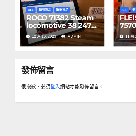
ALL
新到貨品
歐洲貨品
ALL
新
ROCO 71382 Steam
FLE
locomotive 38 2471-
75700
1, DR DCC 音效噴煙機
CIT
12 月 16, 2023
ADMIN
11 月 
車
7341
5, S
發佈留言
很抱歉，必須
登入
網站才能發佈留言。