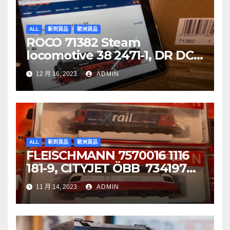
ALL
新到貨品
歐洲貨品
ROCO 71382 Steam
locomotive 38 2471-1, DR DCC
音效噴煙機車
12 月 16, 2023
ADMIN
ALL
新到貨品
歐洲貨品
FLEISCHMANN 7570016 1116
181-9, CITYJET ÖBB 734197
Re 620 088-5, SBB Cargo
11 月 14, 2023
ADMIN