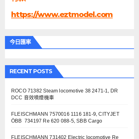
https://www.eztmodel.com
今日匯率
RECENT POSTS
ROCO 71382 Steam locomotive 38 2471-1, DR
DCC 音效噴煙機車
FLEISCHMANN 7570016 1116 181-9, CITYJET
ÖBB 734197 Re 620 088-5, SBB Cargo
FLEISCHMANN 731402 Electric locomotive Re