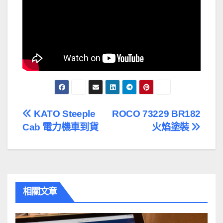
文
KATO Steeple
ROCO 73229 BR182
Cab 電力機車到貨
火焰塗裝
章
導
覽
相關文章