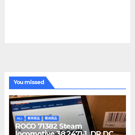
You missed
ALL
新到貨品
歐洲貨品
ROCO 71382 Steam
locomotive 38 2471-1, DR DCC