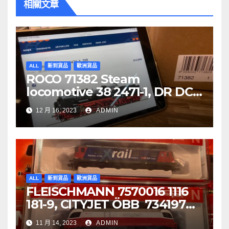
相關文章
ALL
新到貨品
歐洲貨品
ROCO 71382 Steam
locomotive 38 2471-1, DR DCC
音效噴煙機車
12 月 16, 2023
ADMIN
ALL
新到貨品
歐洲貨品
FLEISCHMANN 7570016 1116
181-9, CITYJET ÖBB 734197
Re 620 088-5, SBB Cargo
11 月 14, 2023
ADMIN