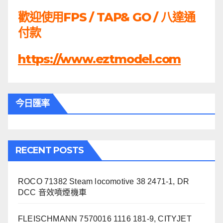
歡迎使用FPS / TAP& GO / 八達通
付款
https://www.eztmodel.com
今日匯率
RECENT POSTS
ROCO 71382 Steam locomotive 38 2471-1, DR
DCC 音效噴煙機車
FLEISCHMANN 7570016 1116 181-9, CITYJET