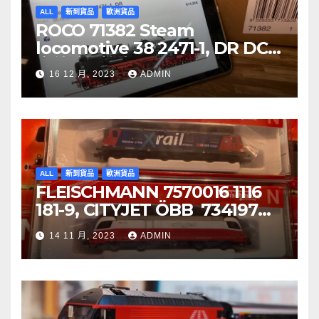
ALL
新到貨品
歐洲貨品
ROCO 71382 Steam
locomotive 38 2471-1, DR DCC
音效噴煙機車
16 12 月, 2023
ADMIN
ALL
新到貨品
歐洲貨品
FLEISCHMANN 7570016 1116
181-9, CITYJET ÖBB 734197
Re 620 088-5, SBB Cargo
14 11 月, 2023
ADMIN