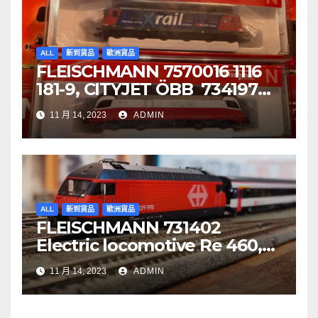
ALL
新到貨品
歐洲貨品
FLEISCHMANN 7570016 1116
181-9, CITYJET ÖBB 734197
Re 620 088-5, SBB Cargo
11 月 14, 2023
ADMIN
ALL
新到貨品
歐洲貨品
FLEISCHMANN 731402
Electric locomotive Re 460,
SBB
11 月 14, 2023
ADMIN