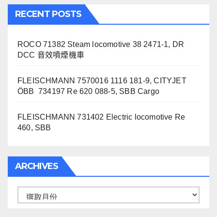
RECENT POSTS
ROCO 71382 Steam locomotive 38 2471-1, DR
DCC 音效噴煙機車
FLEISCHMANN 7570016 1116 181-9, CITYJET
ÖBB 734197 Re 620 088-5, SBB Cargo
FLEISCHMANN 731402 Electric locomotive Re
460, SBB
ARCHIVES
Archives