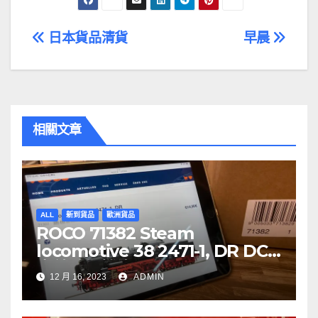
文
日本貨品清貨
早晨
章
導
覽
相關文章
ALL
新到貨品
歐洲貨品
ROCO 71382 Steam
locomotive 38 2471-1, DR DCC
音效噴煙機車
12 月 16, 2023
ADMIN