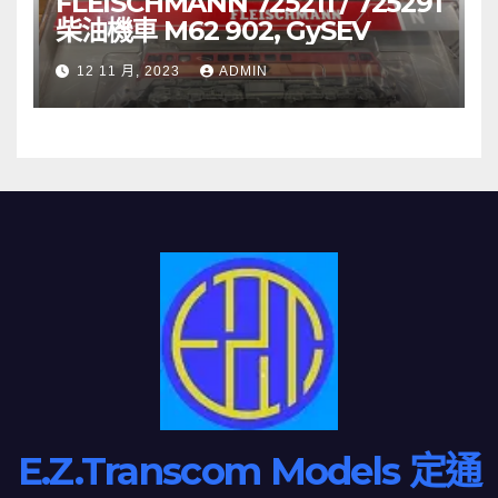
FLEISCHMANN 725211 / 725291
柴油機車 M62 902, GySEV
12 11 月, 2023
ADMIN
E.Z.Transcom Models 定通