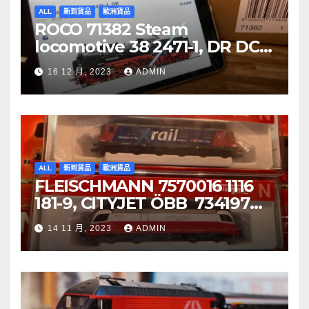
ALL
新到貨品
歐洲貨品
ROCO 71382 Steam
locomotive 38 2471-1, DR DCC
音效噴煙機車
16 12 月, 2023
ADMIN
ALL
新到貨品
歐洲貨品
FLEISCHMANN 7570016 1116
181-9, CITYJET ÖBB 734197
Re 620 088-5, SBB Cargo
14 11 月, 2023
ADMIN