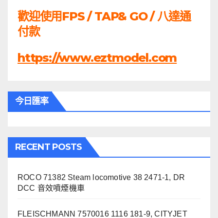
歡迎使用FPS / TAP& GO / 八達通
付款
https://www.eztmodel.com
今日匯率
RECENT POSTS
ROCO 71382 Steam locomotive 38 2471-1, DR
DCC 音效噴煙機車
FLEISCHMANN 7570016 1116 181-9, CITYJET