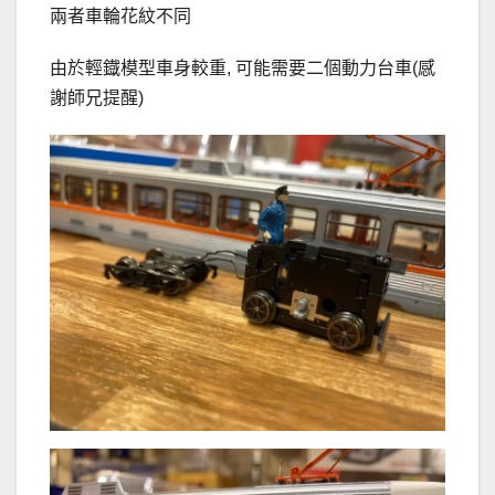
兩者車輪花紋不同
由於輕鐡模型車身較重, 可能需要二個動力台車(感
謝師兄提醒)