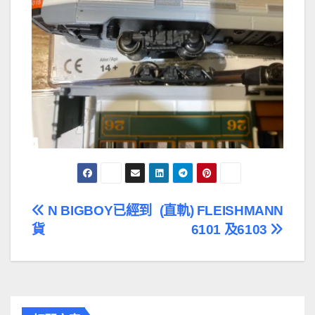
文
N BIGBOY已經到
(直軌) FLEISHMANN
貨
6101 及6103
章
導
覽