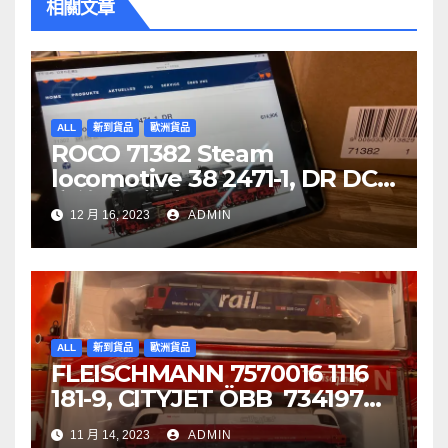
相關文章
ALL
新到貨品
歐洲貨品
ROCO 71382 Steam
locomotive 38 2471-1, DR DCC
音效噴煙機車
12 月 16, 2023
ADMIN
ALL
新到貨品
歐洲貨品
FLEISCHMANN 7570016 1116
181-9, CITYJET ÖBB 734197
Re 620 088-5, SBB Cargo
11 月 14, 2023
ADMIN