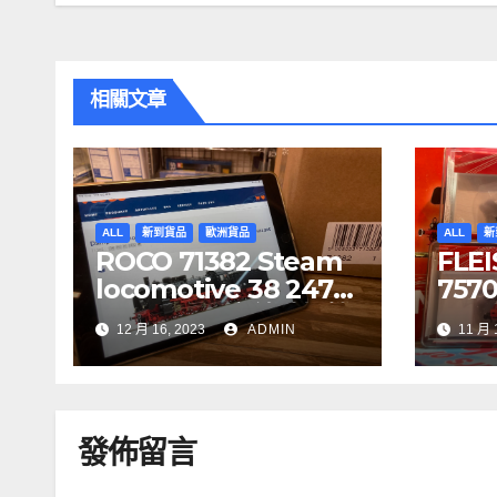
導
覽
相關文章
ALL
新到貨品
歐洲貨品
ALL
新
ROCO 71382 Steam
FLE
locomotive 38 2471-
75700
1, DR DCC 音效噴煙機
CIT
12 月 16, 2023
ADMIN
11 月 
車
7341
5, S
發佈留言