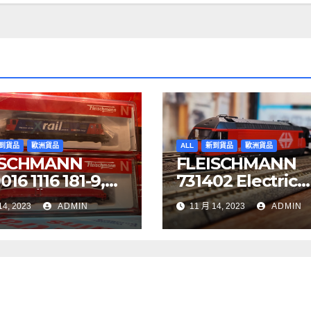
到貨品
歐洲貨品
ALL
新到貨品
歐洲貨品
ISCHMANN
FLEISCHMANN
16 1116 181-9,
731402 Electric
YJET ÖBB
locomotive Re 4
14, 2023
ADMIN
11 月 14, 2023
ADMIN
97 Re 620 088-
SBB
BB Cargo