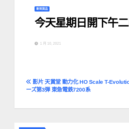
新到貨品
今天星期日開下午二
1 月 10, 2021
文
影片 天賞堂 動力化 HO Scale T-Evolut
ーズ第3弾 東急電鉄7200系
章
導
覽