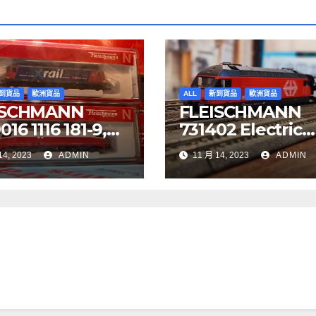
到貨品
歐洲貨品
ALL
新到貨品
歐洲貨品
ISCHMANN
FLEISCHMANN
16 1116 181-9,
731402 Electric
YJET ÖBB
locomotive Re 4
14, 2023
ADMIN
11 月 14, 2023
ADMIN
97 Re 620 088-
SBB
BB Cargo