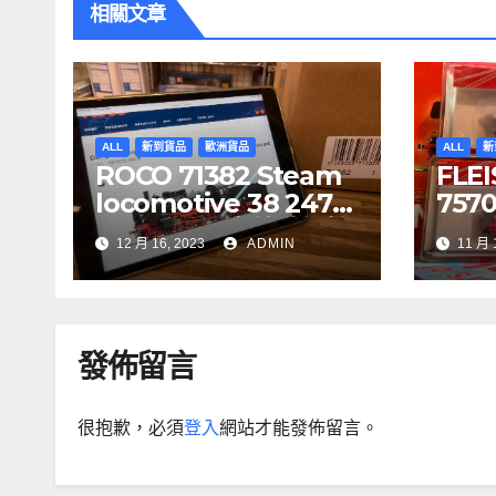
相關文章
ALL
新到貨品
歐洲貨品
ALL
新
ROCO 71382 Steam
FLE
locomotive 38 2471-
75700
1, DR DCC 音效噴煙機
CIT
12 月 16, 2023
ADMIN
11 月 
車
7341
5, S
發佈留言
很抱歉，必須
登入
網站才能發佈留言。