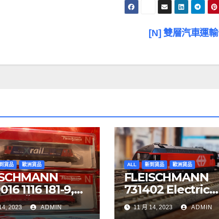
[N] 雙層汽車運
到貨品
歐洲貨品
ALL
新到貨品
歐洲貨品
ISCHMANN
FLEISCHMANN
16 1116 181-9,
731402 Electric
YJET ÖBB
locomotive Re 4
14, 2023
ADMIN
11 月 14, 2023
ADMIN
97 Re 620 088-
SBB