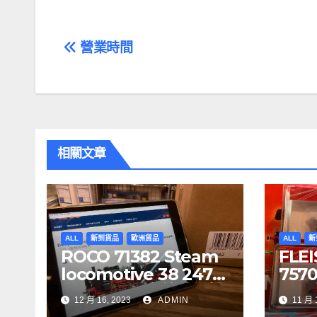
文
營業時間
章
導
覽
相關文章
ALL
新到貨品
歐洲貨品
ALL
新
ROCO 71382 Steam
FLE
locomotive 38 2471-
75700
1, DR DCC 音效噴煙機
CIT
12 月 16, 2023
ADMIN
11 月 
車
7341