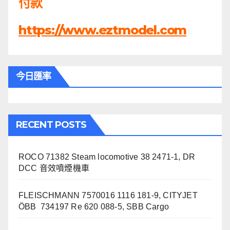
付款
https://www.eztmodel.com
今日匯率
RECENT POSTS
ROCO 71382 Steam locomotive 38 2471-1, DR
DCC 音效噴煙機車
FLEISCHMANN 7570016 1116 181-9, CITYJET
ÖBB 734197 Re 620 088-5, SBB Cargo