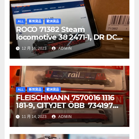
ALL
新到貨品
歐洲貨品
ROCO 71382 Steam
locomotive 38 2471-1, DR DCC
音效噴煙機車
12 月 16, 2023
ADMIN
ALL
新到貨品
歐洲貨品
FLEISCHMANN 7570016 1116
181-9, CITYJET ÖBB 734197
Re 620 088-5, SBB Cargo
11 月 14, 2023
ADMIN