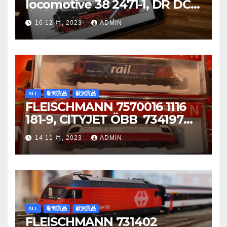
locomotive 38 2471-1, DR DCC
音效噴煙機車
16 12 月, 2023
ADMIN
ALL
新到貨品
歐洲貨品
FLEISCHMANN 7570016 1116
181-9, CITYJET ÖBB 734197
Re 620 088-5, SBB Cargo
14 11 月, 2023
ADMIN
ALL
新到貨品
歐洲貨品
FLEISCHMANN 731402