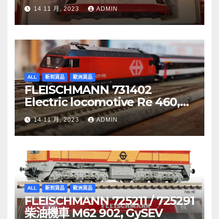
Re 620 088-5, SBB Cargo
14 11 月, 2023
ADMIN
ALL
新到貨品
歐洲貨品
FLEISCHMANN 731402
Electric locomotive Re 460,
SBB
14 11 月, 2023
ADMIN
ALL
新到貨品
歐洲貨品
FLEISCHMANN 725211 / 725291
柴油機車 M62 902, GySEV