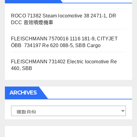
ROCO 71382 Steam locomotive 38 2471-1, DR
DCC 音效噴煙機車
FLEISCHMANN 7570016 1116 181-9, CITYJET
ÖBB 734197 Re 620 088-5, SBB Cargo
FLEISCHMANN 731402 Electric locomotive Re
460, SBB
ARCHIVES
Archives