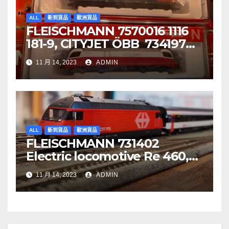
ALL
新到貨品
歐洲貨品
FLEISCHMANN 7570016 1116
181-9, CITYJET ÖBB 734197
Re 620 088-5, SBB Cargo
11 月 14, 2023
ADMIN
ALL
新到貨品
歐洲貨品
FLEISCHMANN 731402
Electric locomotive Re 460,
SBB
11 月 14, 2023
ADMIN