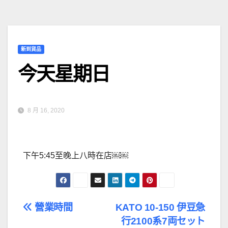
新到貨品
今天星期日
8 月 16, 2020
下午5:45至晚上八時在店￼￼
文
營業時間
KATO 10-150 伊豆急
行2100系7両セット