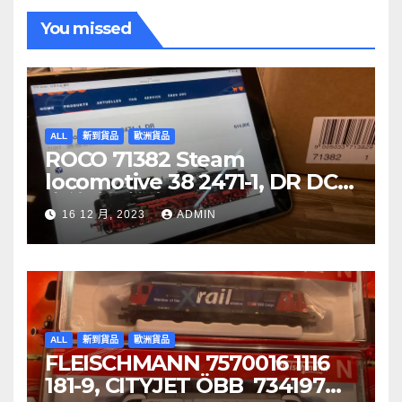
You missed
ALL
新到貨品
歐洲貨品
ROCO 71382 Steam
locomotive 38 2471-1, DR DCC
音效噴煙機車
16 12 月, 2023
ADMIN
ALL
新到貨品
歐洲貨品
FLEISCHMANN 7570016 1116
181-9, CITYJET ÖBB 734197