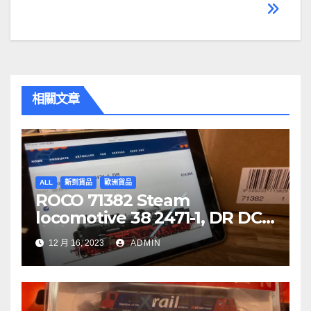
章
導
覽
相關文章
ALL
新到貨品
歐洲貨品
ROCO 71382 Steam
locomotive 38 2471-1, DR DCC
音效噴煙機車
12 月 16, 2023
ADMIN