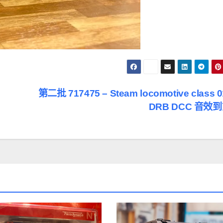
第二批 717475 – Steam locomotive class 0
DRB DCC 音效