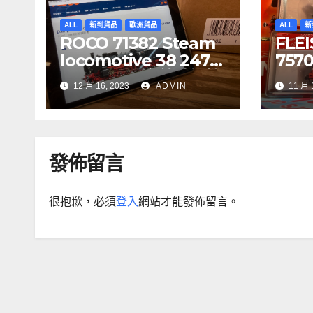
ALL
新到貨品
歐洲貨品
ALL
新
ROCO 71382 Steam
FLE
locomotive 38 2471-
75700
1, DR DCC 音效噴煙機
CIT
12 月 16, 2023
ADMIN
11 月 
車
7341
5, S
發佈留言
很抱歉，必須
登入
網站才能發佈留言。