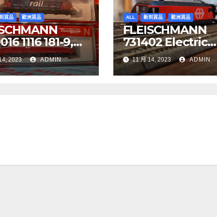
到貨品
歐洲貨品
ALL
新到貨品
歐洲貨品
ISCHMANN
FLEISCHMANN
16 1116 181-9,
731402 Electric
YJET ÖBB
locomotive Re 4
14, 2023
ADMIN
11 月 14, 2023
ADMIN
97 Re 620 088-
SBB
BB Cargo