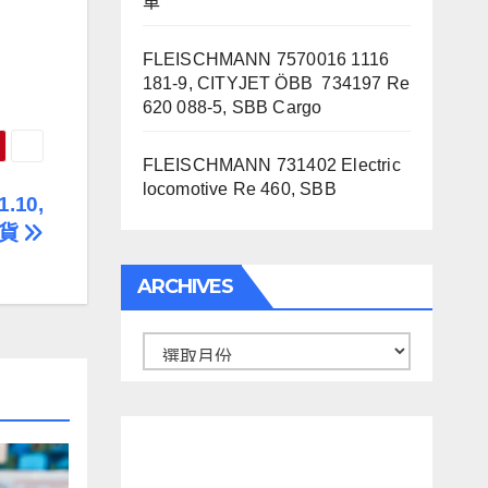
車
FLEISCHMANN 7570016 1116
181-9, CITYJET ÖBB 734197 Re
620 088-5, SBB Cargo
FLEISCHMANN 731402 Electric
locomotive Re 460, SBB
1.10,
到貨
ARCHIVES
Archives