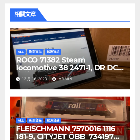
覽
相關文章
ALL
新到貨品
歐洲貨品
ROCO 71382 Steam
locomotive 38 2471-1, DR DCC
音效噴煙機車
12 月 16, 2023
ADMIN
ALL
新到貨品
歐洲貨品
FLEISCHMANN 7570016 1116
181-9, CITYJET ÖBB 734197