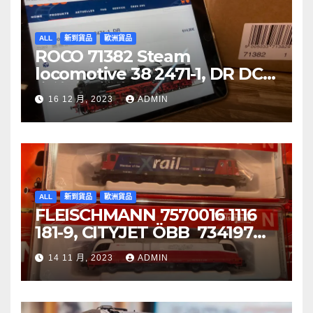
ALL
新到貨品
歐洲貨品
ROCO 71382 Steam
locomotive 38 2471-1, DR DCC
音效噴煙機車
16 12 月, 2023
ADMIN
ALL
新到貨品
歐洲貨品
FLEISCHMANN 7570016 1116
181-9, CITYJET ÖBB 734197
Re 620 088-5, SBB Cargo
14 11 月, 2023
ADMIN