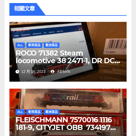
覽
相關文章
ALL
新到貨品
歐洲貨品
ROCO 71382 Steam
locomotive 38 2471-1, DR DCC
音效噴煙機車
12 月 16, 2023
ADMIN
ALL
新到貨品
歐洲貨品
FLEISCHMANN 7570016 1116
181-9, CITYJET ÖBB 734197
Re 620 088-5, SBB Cargo