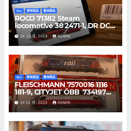
ALL
新到貨品
歐洲貨品
ROCO 71382 Steam
locomotive 38 2471-1, DR DCC
音效噴煙機車
16 12 月, 2023
ADMIN
ALL
新到貨品
歐洲貨品
FLEISCHMANN 7570016 1116
181-9, CITYJET ÖBB 734197
Re 620 088-5, SBB Cargo
14 11 月, 2023
ADMIN