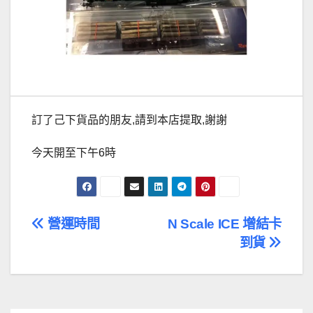
訂了己下貨品的朋友,請到本店提取,謝謝
今天開至下午6時
文
營運時間
N Scale ICE 增結卡
到貨
章
導