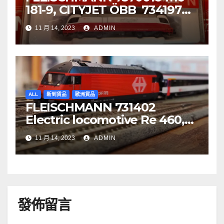
181-9, CITYJET ÖBB 734197
Re 620 088-5, SBB Cargo
11 月 14, 2023
ADMIN
ALL
新到貨品
歐洲貨品
FLEISCHMANN 731402
Electric locomotive Re 460,
SBB
11 月 14, 2023
ADMIN
發佈留言