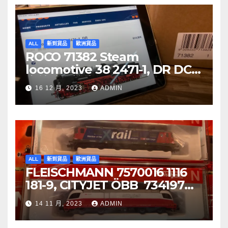
ALL
新到貨品
歐洲貨品
ROCO 71382 Steam
locomotive 38 2471-1, DR DCC
音效噴煙機車
16 12 月, 2023
ADMIN
ALL
新到貨品
歐洲貨品
FLEISCHMANN 7570016 1116
181-9, CITYJET ÖBB 734197
Re 620 088-5, SBB Cargo
14 11 月, 2023
ADMIN