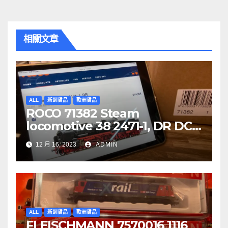
導
覽
相關文章
ALL
新到貨品
歐洲貨品
ROCO 71382 Steam
locomotive 38 2471-1, DR DCC
音效噴煙機車
12 月 16, 2023
ADMIN
ALL
新到貨品
歐洲貨品
FLEISCHMANN 7570016 1116