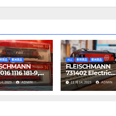
到貨品
歐洲貨品
ALL
新到貨品
歐洲貨品
ISCHMANN
FLEISCHMANN
16 1116 181-9,
731402 Electric
YJET ÖBB
locomotive Re 4
14, 2023
ADMIN
11 月 14, 2023
ADMIN
97 Re 620 088-
SBB
BB Cargo