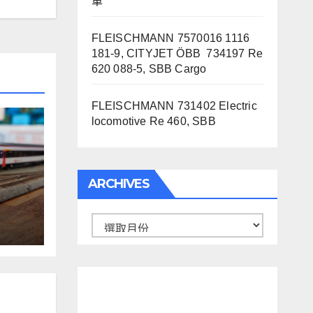
車
FLEISCHMANN 7570016 1116
181-9, CITYJET ÖBB 734197 Re
620 088-5, SBB Cargo
FLEISCHMANN 731402 Electric
locomotive Re 460, SBB
ARCHIVES
60,
Archives