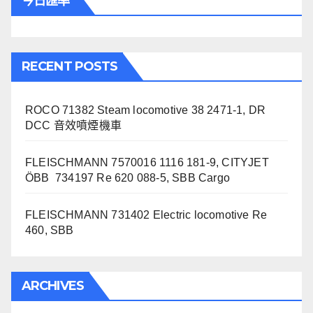
今日匯率
RECENT POSTS
ROCO 71382 Steam locomotive 38 2471-1, DR
DCC 音效噴煙機車
FLEISCHMANN 7570016 1116 181-9, CITYJET
ÖBB 734197 Re 620 088-5, SBB Cargo
FLEISCHMANN 731402 Electric locomotive Re
460, SBB
ARCHIVES