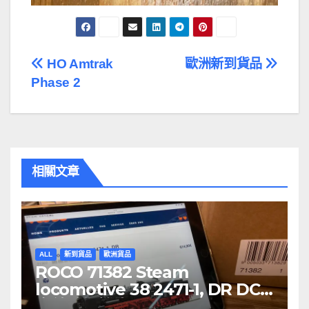
文
HO Amtrak
歐洲新到貨品
Phase 2
章
導
覽
相關文章
ALL
新到貨品
歐洲貨品
ROCO 71382 Steam
locomotive 38 2471-1, DR DCC
音效噴煙機車