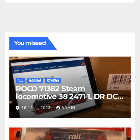
You missed
ALL
新到貨品
歐洲貨品
ROCO 71382 Steam
locomotive 38 2471-1, DR DCC
音效噴煙機車
16 12 月, 2023
ADMIN