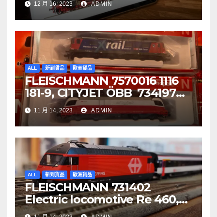
12 月 16, 2023
ADMIN
ALL
新到貨品
歐洲貨品
FLEISCHMANN 7570016 1116
181-9, CITYJET ÖBB 734197
Re 620 088-5, SBB Cargo
11 月 14, 2023
ADMIN
ALL
新到貨品
歐洲貨品
FLEISCHMANN 731402
Electric locomotive Re 460,
SBB