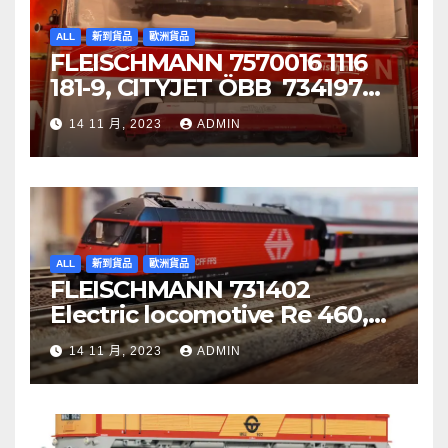
ALL
新到貨品
歐洲貨品
FLEISCHMANN 7570016 1116
181-9, CITYJET ÖBB 734197
Re 620 088-5, SBB Cargo
14 11 月, 2023
ADMIN
ALL
新到貨品
歐洲貨品
FLEISCHMANN 731402
Electric locomotive Re 460,
SBB
14 11 月, 2023
ADMIN