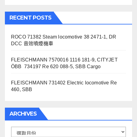
RECENT POSTS
ROCO 71382 Steam locomotive 38 2471-1, DR
DCC 音效噴煙機車
FLEISCHMANN 7570016 1116 181-9, CITYJET
ÖBB 734197 Re 620 088-5, SBB Cargo
FLEISCHMANN 731402 Electric locomotive Re
460, SBB
ARCHIVES
Archives