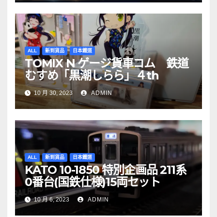
ALL
新到貨品
日本鐡道
TOMIX N ゲージ貨車コム 鉄道
むすめ「黒潮しらら」４th
10 月 30, 2023
ADMIN
ALL
新到貨品
日本鐡道
KATO 10-1850 特別企画品 211系
0番台(国鉄仕様)15両セット
10 月 6, 2023
ADMIN