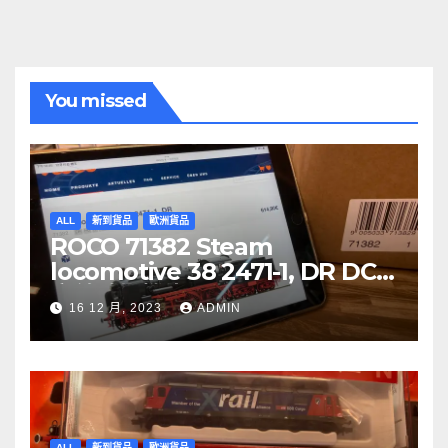
You missed
ALL
新到貨品
歐洲貨品
ROCO 71382 Steam
locomotive 38 2471-1, DR DCC
音效噴煙機車
16 12 月, 2023
ADMIN
ALL
新到貨品
歐洲貨品