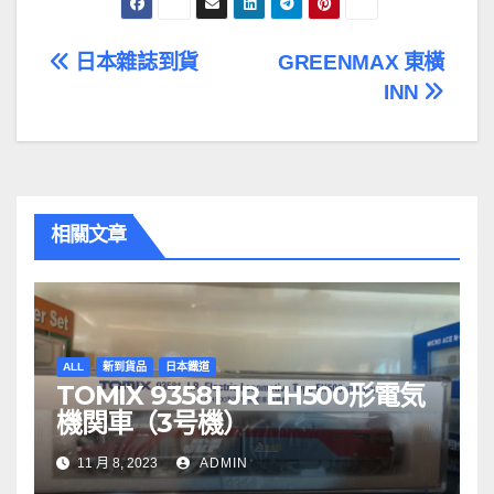
文
日本雜誌到貨
GREENMAX 東橫
INN
章
導
覽
相關文章
ALL
新到貨品
日本鐡道
TOMIX 93581 JR EH500形電気
機関車（3号機）
11 月 8, 2023
ADMIN