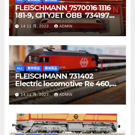
FLEISCHMANN 7570016 1116
181-9, CITYJET ÖBB 734197
Re 620 088-5, SBB Cargo
14 11 月, 2023
ADMIN
ALL
新到貨品
歐洲貨品
FLEISCHMANN 731402
Electric locomotive Re 460,
SBB
14 11 月, 2023
ADMIN