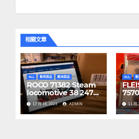
章
導
覽
相關文章
ALL
新到貨品
歐洲貨品
ALL
新
ROCO 71382 Steam
FLE
locomotive 38 2471-
75700
1, DR DCC 音效噴煙機
CIT
12 月 16, 2023
ADMIN
11 月 
車
7341
5, S