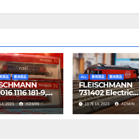
到貨品
歐洲貨品
ALL
新到貨品
歐洲貨品
ISCHMANN
FLEISCHMANN
16 1116 181-9,
731402 Electric
YJET ÖBB
locomotive Re 4
14, 2023
ADMIN
11 月 14, 2023
ADMIN
97 Re 620 088-
SBB
BB Cargo